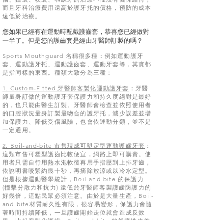
而且牙科治療費用遠高於護牙托的價格，預防的成本
遠低於治療。
您如果已經有在運動時配戴護齒套，恭喜您已經做對
一半了。但是您的護齒套是經由牙醫師訂製的嗎？
Sports Mouthguard 名稱很多種：例如運動護牙
套、運動護牙托、運動護齒套、運動牙套等，其實都
是指同樣的東西。種類大致分為三種：
1. Custom-Fitted 牙醫師客製化運動護牙套
：牙醫
師量身訂做的運動護牙套保護力和持久度絕對是最好
的，也只能由醫生訂製。牙醫師會檢查並依照使用者
的口腔狀況量身訂製最吻合的護牙托，減少誤差並增
加保護力、降低受傷風險，也會依運動分類，並不是
一定通用。
2. Boil-and-bite 市售現成可塑定型運動護齒牙套
：
這類市售可塑型護齒比較便宜，網路上即可購賣。使
用者只需自行用熱水泡軟後再用手指壓到上排牙齒，
依說明書咬緊約幾十秒，再摘除放涼或以冷水定型。
但是根據運動醫學統計，Boil-and-bite 的保護力
(撞擊分散力和抗力) 遠低於牙醫師客製護齒防護力的
好幾倍，這點民眾必須注意。由於是大量生產，Boil-
and-bite材質耐久性有限，很容易變形，保護力會隨
著時間持續降低，一旦護齒開始走位就會造成反效