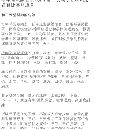
運動比賽的護具
​和王雅瑩醫師的對話
打棒球要戴頭盔、跆拳道要戴護頭套、曲棍球要戴面
罩，同樣是衝撞類/撞擊類運動和易摔倒運動也一樣需
要保護牙齒、下巴、和顳顎關節。基本上只要運動時
會產生咬緊牙關、跌倒摔倒、被打到或撞擊到臉部的
運動都應該要保護牙齒，例如：
接觸型撞擊運動
：打拳、武術、跆拳道/空手道、柔
道/摔角/角力、橄欖球/美式足球、足球、籃球、棒
球、回力球/壁球、水球、曲棍球、壘球、排球
非接觸性，會跌倒摔倒的運動
：體操、滑冰/溜冰、直
排輪、競速賽車/摩托車/重型機車、單車/腳踏車、馬
術、滑雪、滑板、攀岩、溯溪、田徑、跳傘、衝浪、
網球
容易咬緊牙關、磨牙的運動
：重量訓練、舉重、
CrossFit、競速賽車/激烈操駕、極限運動、高強度訓
練
所以幾乎是任何運動，不論成人或青少年，都最好配
戴運動護牙托。牙齒一旦受傷，不像身體其他部位會
自行復原，唯有預防才能保住牙齒。牙齒撞斷、撞
傷、撞裂、咬裂、和缺牙的治療不僅沒有健保給付，