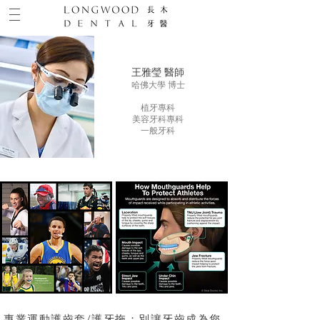
王雅瑩 醫師
哈佛大學 博士
植牙專科
美容牙科專科
一般牙科
專業運動護齒套/護牙拖：別讓牙齒成為您