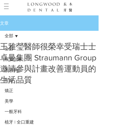
文章
全部
王雅瑩醫師很榮幸受瑞士士
全部
卓曼集團 Straumann Group
根管治療
邀請參與計畫改善運動員的
牙周病
生活品質
智齒
矯正
美學
一般牙科
植牙 | 全口重建