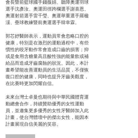
會長暨前籃球國手錢薇娟、聽障奧運羽球
選手沈彥汝、奧運田徑跨欄選手謝喜恩、
奧運射箭選手雷千瑩、奧運舉重選手羅楹
湲、壘球教練暨前奧運選手韓幸霖。
郭芯妤醫師表示，運動員常會忽略口腔的
健康，特別是在激烈的運動過程中，有些
慣性的咬牙動作常會造成口齒的損害；抑
或是食用含糖量高且酸性強的能量飲或補
給品而造成牙齒腐蝕的狀況。因此，本計
畫希望能改善運動員的生活品質，不僅恢
復口腔的健康，同時也提升牙齒美觀度，
在比賽時更加閃耀自信。
未來台灣士卓曼也期待與中華民國體育運
動總會合作，持續贊助優秀的女性運動
員，並邀集更多優秀的女性牙醫師加入此
計畫，使台灣體壇中的傑出女性，能因本
計畫展現自信美麗的笑容。