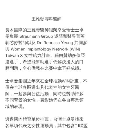
王雅瑩 專科醫師
長木團隊的王雅瑩醫師很榮幸受瑞士士卓
曼集團 Straumann Group 邀請和醫界菁英
郭芯妤醫師以及 Dr. Rebecca Yeung 共同參
與 Women Implantology Network (WIN) 
Taiwan X 女性給力計畫。藉由贊助多位亞
運選手，希望能幫助選手們解決擾人的口
腔問題，全心備戰在比賽中拿下好成績。
士卓曼集團近年來在全球推動WIN計畫，不
僅在全球各區選出具代表性的女性牙醫
師，一起參與公益活動，同時也贊助許多
不同背景的女性，表彰她們在各自專業領
域的表現。
透過國內體育單位推薦，台灣士卓曼找來
各單項代表之女性運動員，其中包含T1聯盟