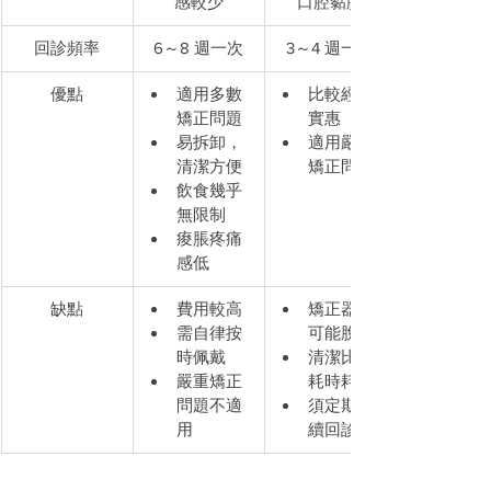
感較少
口腔黏膜
回診頻率
6～8 週一次
3～4 週一次
優點
適用多數
比較經濟
矯正問題
實惠
易拆卸，
適用嚴重
清潔方便
矯正問題
飲食幾乎
無限制
痠脹疼痛
感低
缺點
費用較高
矯正器有
需自律按
可能脫落
時佩戴
清潔比較
嚴重矯正
耗時耗力
問題不適
須定期持
用
續回診