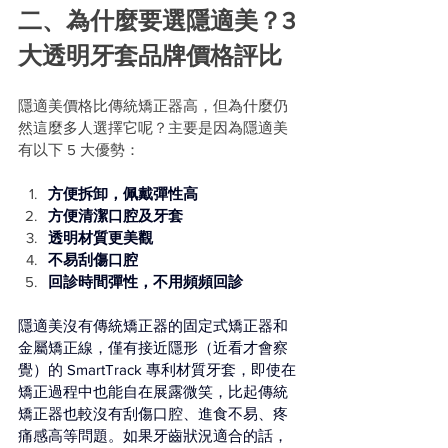
二、為什麼要選隱適美？3 
大透明牙套品牌價格評比
隱適美價格比傳統矯正器高，但為什麼仍
然這麼多人選擇它呢？主要是因為隱適美
有以下 5 大優勢：
方便拆卸，佩戴彈性高
方便清潔口腔及牙套
透明材質更美觀
不易刮傷口腔
回診時間彈性，不用頻頻回診
隱適美沒有傳統矯正器的固定式矯正器和
金屬矯正線，僅有接近隱形（近看才會察
覺）的 SmartTrack 專利材質牙套，即使在
矯正過程中也能自在展露微笑，比起傳統
矯正器也較沒有刮傷口腔、進食不易、疼
痛感高等問題。如果牙齒狀況適合的話，