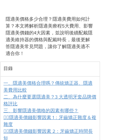
隱適美價格多少合理？隱適美費用如何計
算？本文將解析隱適美療程5大費用、影響
隱適美價錢的4大因素，並說明後續配戴隱
適美維持器的價格與配戴時長，最後更解
答隱適美常見問題，讓你了解隱適美適不
適合你！
目錄
一、隱適美價格合理嗎？傳統矯正器、隱適
美費用比較
二、為什麼要選隱適美？3 大透明牙套品牌價
格評比
三、影響隱適美價格的因素有哪些？
👩‍⚕️隱適美價錢影響因素 1：牙齒矯正難度＆複
雜度
👩‍⚕️隱適美價錢影響因素 2：牙齒矯正時間長
短