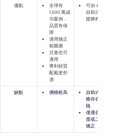
優點
全球有 
可由 APP 
1,500 萬成
自助式追
功案例，
蹤療程
品質有保
障
適用矯正
範圍廣
兒童也可
適用
專利材質
配戴更舒
適
缺點
價格較高
自助式治
療存在風
險
僅適合輕
度或二次
矯正