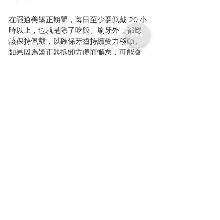
在隱適美矯正期間，每日至少要佩戴 20 小
時以上，也就是除了吃飯、刷牙外，都應
該保持佩戴，以確保牙齒持續受力移動。
如果因為矯正器拆卸方便而懈怠，可能會
影響矯正進度，導致療程拉長，甚至影響
最終矯正效果。
矯正結束後，牙齒還需要時間適應新位
置，因此前 3 個月內仍需每天佩戴維持器 
20 小時以上，等到牙齒逐漸穩固後，才可
以改為每天睡覺時佩戴
（且需持續一直佩
戴）
。提醒各位，務必要養成良好佩戴習
慣，確保矯正成果不會因為疏忽而前功盡
棄！
六、隱適美 5 大常見疑問
懶人包