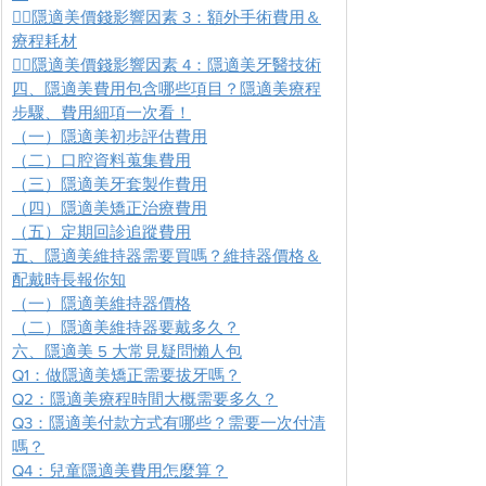
👩‍⚕️隱適美價錢影響因素 3：額外手術費用＆
療程耗材
👩‍⚕️隱適美價錢影響因素 4：隱適美牙醫技術
四、隱適美費用包含哪些項目？隱適美療程
步驟、費用細項一次看！
（一）隱適美初步評估費用
（二）口腔資料蒐集費用
（三）隱適美牙套製作費用
（四）隱適美矯正治療費用
（五）定期回診追蹤費用
五、隱適美維持器需要買嗎？維持器價格＆
配戴時長報你知
（一）隱適美維持器價格
（二）隱適美維持器要戴多久？
六、隱適美 5 大常見疑問懶人包
Q1：做隱適美矯正需要拔牙嗎？
Q2：隱適美療程時間大概需要多久？
Q3：隱適美付款方式有哪些？需要一次付清
嗎？
Q4：兒童隱適美費用怎麼算？