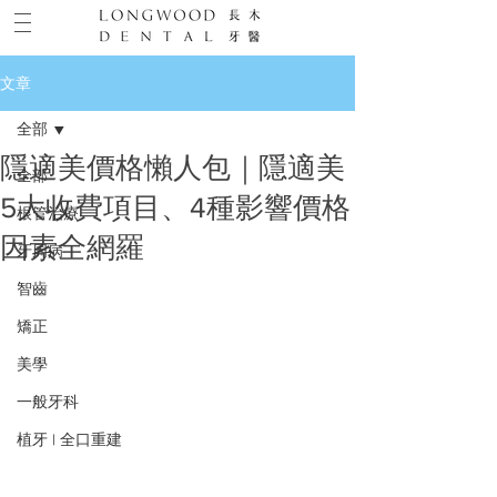
文章
全部
隱適美價格懶人包｜隱適美
全部
5大收費項目、4種影響價格
根管治療
因素全網羅
牙周病
智齒
矯正
美學
一般牙科
植牙 | 全口重建