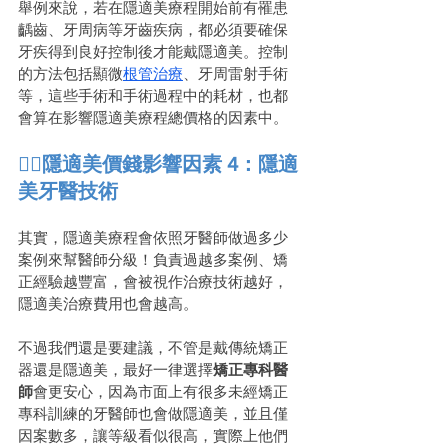
舉例來說，若在隱適美療程開始前有罹患
齲齒、牙周病等牙齒疾病，都必須要確保
牙疾得到良好控制後才能戴隱適美。控制
的方法包括顯微
根管治療
、牙周雷射手術
等，這些手術和手術過程中的耗材，也都
會算在影響隱適美療程總價格的因素中。
👩‍⚕️隱適美價錢影響因素 4：隱適
美牙醫技術
其實，隱適美療程會依照牙醫師做過多少
案例來幫醫師分級！負責過越多案例、矯
正經驗越豐富，會被視作治療技術越好，
隱適美治療費用也會越高。
不過我們還是要建議，不管是戴傳統矯正
器還是隱適美，最好一律選擇
矯正專科醫
師
會更安心，因為市面上有很多未經矯正
專科訓練的牙醫師也會做隱適美，並且僅
因案數多，讓等級看似很高，實際上他們