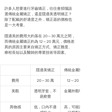
許多人想要進行牙齒矯正，往往會煩惱該
選傳統金屬矯正，還是隱適美透明矯正？
除了配戴的舒適度之外，矯正器的價格也
是一大考量。
隱適美的費用大約落在 20～30 萬元之間，
而傳統金屬矯正約為 12～20 萬元，價格差
異的原因主要來自矯正方式、矯正難度、
療程長短以及醫師的專業技術等因素。
隱適美矯正
傳統金屬矯正
費用
20～30 萬
12～20 萬
美觀
透明牙套，不
金屬外觀明顯
易察覺
異物感
低，口內不適
高，可能刮傷