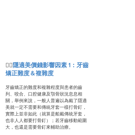
👩‍⚕️
隱適美價錢影響因素 1：牙齒
矯正難度＆複雜度
牙齒矯正的難度和複雜程度與患者的齒
列、咬合、口腔健康及顎骨狀況息息相
關，舉例來說，一般人普遍以為戴了隱適
美就一定不需要和傳統牙套一樣打骨釘，
實際上並非如此（就算是船戴傳統牙套，
也非人人都要打骨釘）；若牙齒移動範圍
大，也還是需要骨釘來輔助治療。