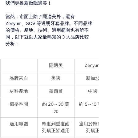
我們更推薦做隱適美！
當然，市面上除了隱適美外，還有 
Zenyum、SOV 等透明牙套品牌。不同品牌
的價格、產地、技術、適用範圍也有所不
同，以下就以大家最熟知的 3 大品牌比較
分析：
隱適美
Zenyum
品牌來自
美國
新加坡
材料產地
墨西哥
中國
價格區間
約 20～30 萬
約 5～10 萬元
元
適用範圍
輕度到重度齒
適用於輕度齒
列矯正皆適用
列矯正