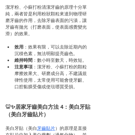
潔牙粉、小蘇打粉清潔牙齒的原理十分單
純，兩者皆是利用粉狀顆粒來達到物理研
磨牙齒的作用，去除牙齒表面的污漬，讓
牙齒有拋光（打磨表面，使表面感覺變光
滑）的效果。
效用
：效果有限，可以去除近期內的
沉積色素，無法明顯提亮齒色。
維持時間
：數小時至數天，時效短。
注意事項
：潔牙粉、小蘇打粉的顆粒
摩擦效果大、研磨成分高，不建議規
律性使用，太常使用可能會使牙齦、
口腔黏膜受傷或使琺瑯質受損。
🦷✨居家牙齒美白方法 4：美白牙貼
（美白牙齒貼片）
美白牙貼（美白
牙齒貼片
）的原理是直接
在貼片中加入美白藥劑（過氧化物），並