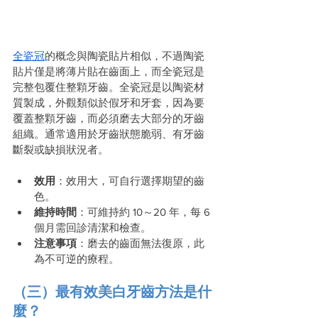
全瓷冠
的概念與陶瓷貼片相似，不過陶瓷
貼片僅是將薄片貼在齒面上，而全瓷冠是
完整包覆住整顆牙齒。全瓷冠是以陶瓷材
質製成，外觀類似於假牙和牙套，因為要
覆蓋整顆牙齒，而必須磨去大部分的牙齒
組織。通常適用於牙齒狀態脆弱、有牙齒
斷裂或缺損狀況者。
效用
：效用大，可自行選擇期望的齒
色。
維持時間
：可維持約 10～20 年，每 6 
個月需回診清潔和檢查。
注意事項
：磨去的齒面無法復原，此
為不可逆的療程。
（三）最有效美白牙齒方法是什
麼？