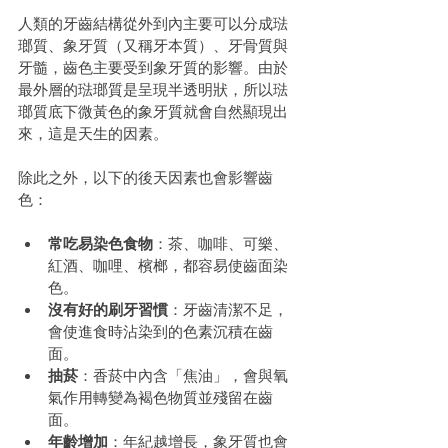
人類的牙齒結構從外到內主要可以分成琺
瑯質、象牙質（又稱牙本質）、牙骨質與
牙髓，齒色主要受到象牙質的影響。由於
最外層的琺瑯質是呈現半透明狀，所以琺
瑯質底下微黃色的象牙質就會自然顯現出
來，這是天生的因素。
除此之外，以下的後天因素也會影響齒
色：
常吃易染色食物
：茶、咖啡、可樂、
紅酒、咖哩、檳榔，都容易使齒面染
色。
沒有好的刷牙習慣
：牙齒清潔不足，
會使進食時沾染到的色素沉積在齒
面。
抽菸
：香菸中內含「焦油」，會與氧
氣作用轉變為褐色物質並殘留在齒
面。
年齡增加
：年紀越增長，象牙質也會