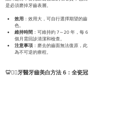
是必須磨掉牙齒表層。
效用
：效用大，可自行選擇期望的齒
色。
維持時間
：可維持約 7～20 年，每 6 
個月需回診清潔和檢查。
注意事項
：磨去的齒面無法復原，此
為不可逆的療程。
🦷🧑‍⚕️牙醫牙齒美白方法 6：全瓷冠