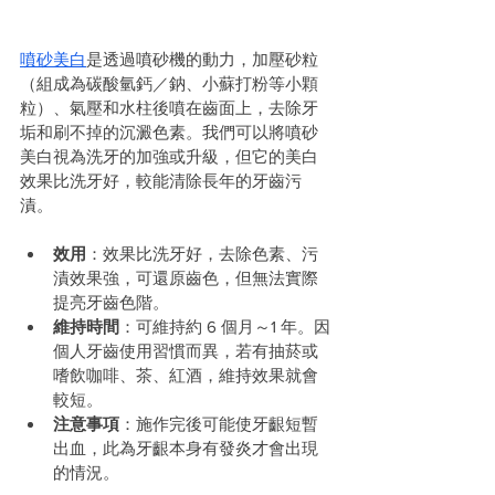
噴砂美白
是透過噴砂機的動力，加壓砂粒
（組成為碳酸氫鈣／鈉、小蘇打粉等小顆
粒）、氣壓和水柱後噴在齒面上，去除牙
垢和刷不掉的沉澱色素。我們可以將噴砂
美白視為洗牙的加強或升級，但它的美白
效果比洗牙好，較能清除長年的牙齒污
漬。
效用
：效果比洗牙好，去除色素、污
漬效果強，可還原齒色，但無法實際
提亮牙齒色階。
維持時間
：可維持約 6 個月～1 年。因
個人牙齒使用習慣而異，若有抽菸或
嗜飲咖啡、茶、紅酒，維持效果就會
較短。
注意事項
：施作完後可能使牙齦短暫
出血，此為牙齦本身有發炎才會出現
的情況。