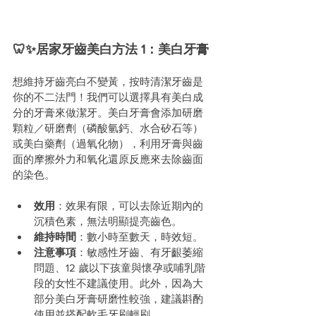
🦷✨居家牙齒美白方法 1：美白牙膏
想維持牙齒亮白不變黃，按時清潔牙齒是
你的不二法門！我們可以選擇具有美白成
分的牙膏來做潔牙。美白牙膏會添加研磨
顆粒／研磨劑（磷酸氫鈣、水合矽石等）
或美白藥劑（過氧化物），利用牙膏與齒
面的摩擦外力和氧化還原反應來去除齒面
的染色。
效用
：效果有限，可以去除近期內的
沉積色素，無法明顯提亮齒色。
維持時間
：數小時至數天，時效短。
注意事項
：敏感性牙齒、有牙齦萎縮
問題、12 歲以下孩童與懷孕或哺乳階
段的女性不建議使用。此外，因為大
部分美白牙膏研磨性較強，建議斟酌
使用並搭配軟毛牙刷輕刷。