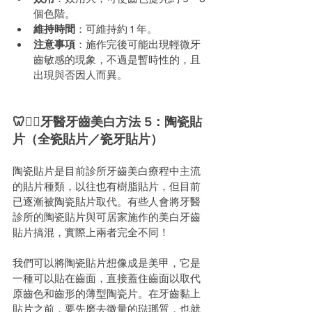
個色階。
維持時間
：可維持約 1 年。
注意事項
：施作完後可能出現輕微牙
齒敏感的現象，不過是暫時性的，且
出現與否因人而異。
🦷🧑‍⚕️牙醫牙齒美白方法 5：陶瓷貼
片（全瓷貼片／瓷牙貼片）
陶瓷貼片是目前診所牙齒美白療程中主流
的貼片種類，以往也有樹脂貼片，但目前
已逐漸被陶瓷貼片取代。有些人會將牙醫
診所的陶瓷貼片與可居家施作的美白牙齒
貼片搞混，實際上兩者完全不同！
我們可以將陶瓷貼片想像成是美甲，它是
一種可以貼在齒面，直接蓋住齒面以取代
原齒色和齒形的薄型陶瓷片。在牙齒黏上
貼片之前，要先磨去微量的琺瑯質，也就