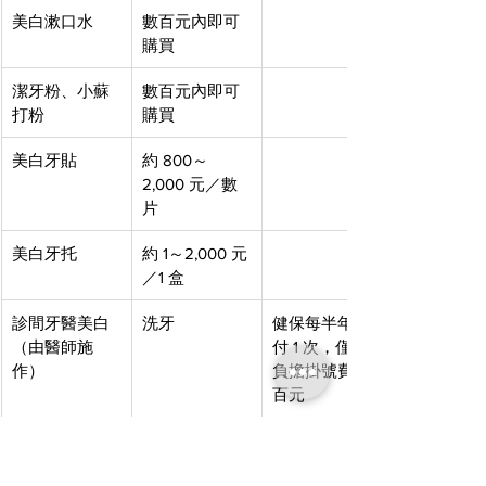
美白漱口水
數百元內即可
購買
潔牙粉、小蘇
數百元內即可
打粉
購買
美白牙貼
約 800～
2,000 元／數
片
美白牙托
約 1～2,000 元
／1 盒
診間牙醫美白
洗牙
健保每半年給
（由醫師施
付 1 次，僅需
作）
負擔掛號費數
百元
噴砂美白
約 2,000～
8,000 元／次