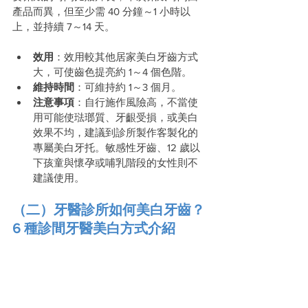
產品而異，但至少需 40 分鐘～1 小時以
上，並持續 7～14 天。
效用
：效用較其他居家美白牙齒方式
大，可使齒色提亮約 1～4 個色階。
維持時間
：可維持約 1～3 個月。
注意事項
：自行施作風險高，不當使
用可能使琺瑯質、牙齦受損，或美白
效果不均，建議到診所製作客製化的
專屬美白牙托。敏感性牙齒、12 歲以
下孩童與懷孕或哺乳階段的女性則不
建議使用。
（二）牙醫診所如何美白牙齒？
6 種診間牙醫美白方式介紹