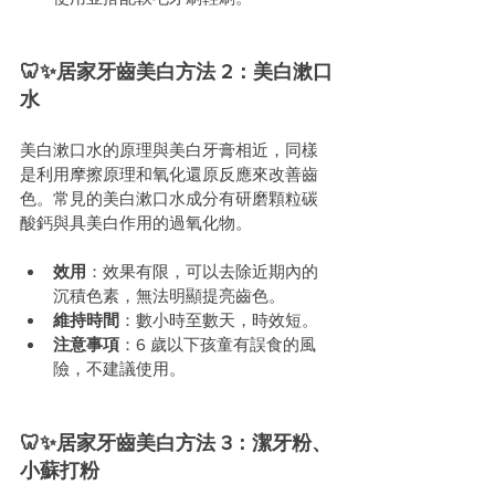
🦷✨居家牙齒美白方法 2：美白漱口
水
美白漱口水的原理與美白牙膏相近，同樣
是利用摩擦原理和氧化還原反應來改善齒
色。常見的美白漱口水成分有研磨顆粒碳
酸鈣與具美白作用的過氧化物。
效用
：效果有限，可以去除近期內的
沉積色素，無法明顯提亮齒色。
維持時間
：數小時至數天，時效短。
注意事項
：6 歲以下孩童有誤食的風
險，不建議使用。
🦷✨居家牙齒美白方法 3：潔牙粉、
小蘇打粉