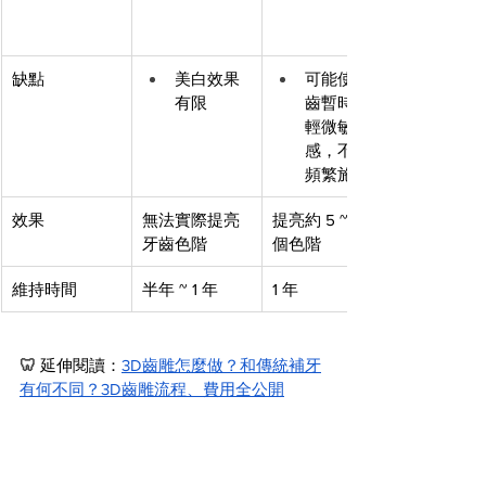
缺點
美白效果
可能使牙
有限
齒暫時、
輕微敏
感，不可
頻繁施作
效果
無法實際提亮
提亮約 5 ~ 8 
牙齒色階
個色階
維持時間
半年 ~ 1 年
1 年
🦷 
延伸閱讀：
3D齒雕怎麼做？和傳統補牙
有何不同？3D齒雕流程、費用全公開