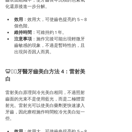
化還原後進一步分解。
效用
：效用大，可使齒色提亮約 5～8 
個色階。
維持時間
：可維持約 1 年。
注意事項
：施作完後可能出現輕微牙
齒敏感的現象，不過是暫時性的，且
出現與否因人而異。
🦷🧑‍⚕️牙醫牙齒美白方法 4：雷射美
白
雷射美白原理與冷光美白相同，不過照射
齒面的光束不是使用藍光，而是二極體雷
射光。雷射光可以使美白藥劑更快速滲入
牙齒，因此療程施作時間較冷光美白短一
些。
效用
：效用大，可使齒色提亮約 5～8 