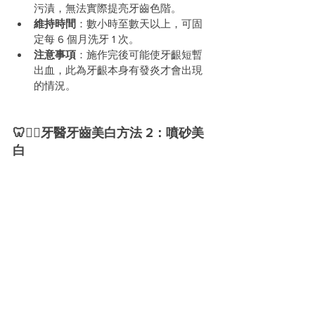
污漬，無法實際提亮牙齒色階。
維持時間
：數小時至數天以上，可固
定每 6 個月洗牙 1 次。
注意事項
：施作完後可能使牙齦短暫
出血，此為牙齦本身有發炎才會出現
的情況。
🦷🧑‍⚕️牙醫牙齒美白方法 2：噴砂美
白