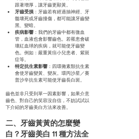
跟著增厚，讓牙齒更顯黃。
牙齒受損
：牙齒若有經過抽神經、牙
髓壞死或牙齒撞傷，都可能讓牙齒變
黑、變暗。
疾病影響
：我們的牙齒中都有微血
管，血液也會影響齒色。若罹患會破
壞紅血球的疾病，就可能使牙齒變
色。例如：嚴重黃疸小兒患者、紫斑
症等。
特定抗生素影響
：四環黴素類抗生素
會使牙齒變黃、變灰。環丙沙星／賽
普沙辛抗生素可能使牙齒長白斑。
齒色並非只受到單一因素影響，如果介意
齒色、對自己的笑容沒自信，不妨試試以
下介紹的牙齒美白方法來改善。
二、牙齒黃黃的怎麼變
白？牙齒美白 11 種方法全