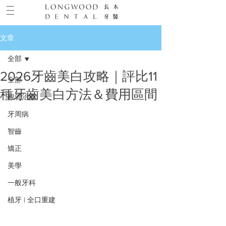
文章
全部
2026牙齒美白攻略｜評比11
全部
種牙齒美白方法＆費用區間
根管治療
牙周病
智齒
矯正
美學
一般牙科
植牙 | 全口重建