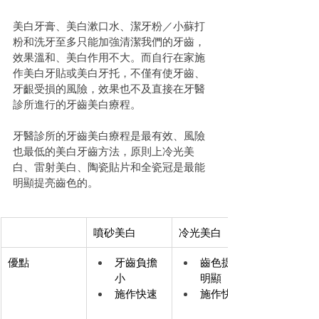
美白牙膏、美白漱口水、潔牙粉／小蘇打
粉和洗牙至多只能加強清潔我們的牙齒，
效果溫和、美白作用不大。而自行在家施
作美白牙貼或美白牙托，不僅有使牙齒、
牙齦受損的風險，效果也不及直接在牙醫
診所進行的牙齒美白療程。
牙醫診所的牙齒美白療程是最有效、風險
也最低的美白牙齒方法，原則上冷光美
白、雷射美白、陶瓷貼片和全瓷冠是最能
明顯提亮齒色的。
噴砂美白
冷光美白
優點
牙齒負擔
齒色提亮
小
明顯
施作快速
施作快速