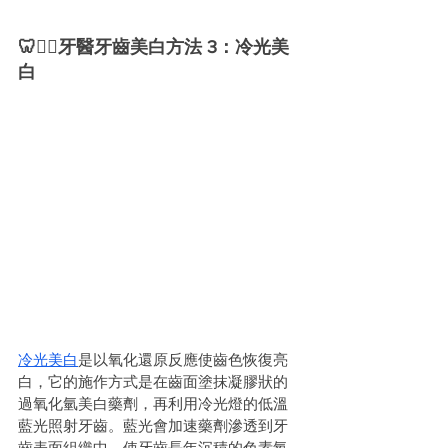
🦷🧑‍⚕️牙醫牙齒美白方法 3：冷光美
白
冷光美白
是以氧化還原反應使齒色恢復亮
白，它的施作方式是在齒面塗抹凝膠狀的
過氧化氫美白藥劑，再利用冷光燈的低溫
藍光照射牙齒。藍光會加速藥劑滲透到牙
齒表面組織中，使牙齒長年沉積的色素氧