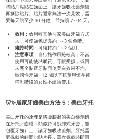
將貼片黏貼在齒面上，讓牙齒吸收藥劑後
再撕除貼片。貼片通常無法一次見效，需
要每天貼至少 30 分鐘，並持續 7～14 天。
效用
：效用較其他居家美白牙齒方式
大，可使齒色提亮約 1～3 個色階。
維持時間
：可維持約 1～2 個月。
注意事項
：自行施作風險較高，不當
使用可能使琺瑯質、牙齦受損，或因
未完全貼齊牙貼而使美白效果不均。
敏感性牙齒、12 歲以下孩童與懷孕或
哺乳階段的女性不建議使用。
🦷✨居家牙齒美白方法 5：美白牙托
美白牙托的原理是將凝膠狀的美白藥劑擠
在牙托／齒模（類似於可拆卸式牙套，能
包覆牙齒）上，讓牙齒吸收藥劑。牙托需
要佩戴的時間比貼片長，單次佩戴時間因