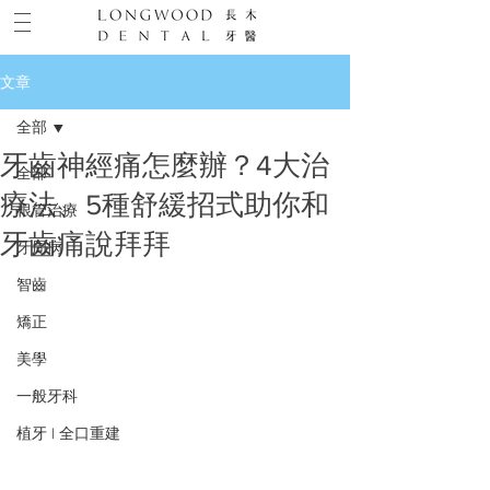
文章
全部
牙齒神經痛怎麼辦？4大治
全部
療法、5種舒緩招式助你和
根管治療
牙齒痛說拜拜
牙周病
智齒
矯正
美學
一般牙科
植牙 | 全口重建