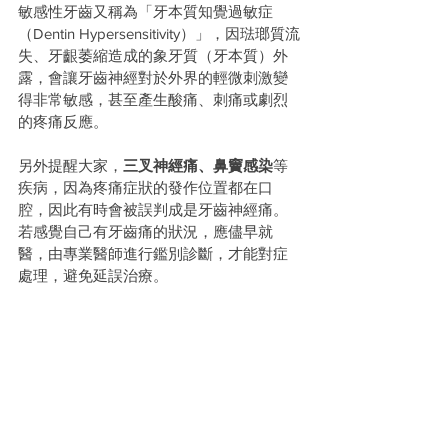
敏感性牙齒又稱為「牙本質知覺過敏症
（Dentin Hypersensitivity）」，因琺瑯質流
失、牙齦萎縮造成的象牙質（牙本質）外
露，會讓牙齒神經對於外界的輕微刺激變
得非常敏感，甚至產生酸痛、刺痛或劇烈
的疼痛反應。
另外提醒大家，
三叉神經痛、鼻竇感染
等
疾病，因為疼痛症狀的發作位置都在口
腔，因此有時會被誤判成是牙齒神經痛。
若感覺自己有牙齒痛的狀況，應儘早就
醫，由專業醫師進行鑑別診斷，才能對症
處理，避免延誤治療。