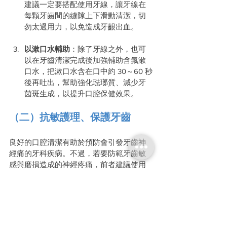
建議一定要搭配使用牙線，讓牙線在
每顆牙齒間的縫隙上下滑動清潔，切
勿太過用力，以免造成牙齦出血。
以漱口水輔助
：除了牙線之外，也可
以在牙齒清潔完成後加強輔助含氟漱
口水，把漱口水含在口中約 30～60 秒
後再吐出，幫助強化琺瑯質、減少牙
菌斑生成，以提升口腔保健效果。
（二）抗敏護理、保護牙齒
良好的口腔清潔有助於預防會引發牙齒神
經痛的牙科疾病。不過，若要防範牙齒敏
感與磨損造成的神經疼痛，前者建議使用
抗敏感牙膏，或在牙齒表面塗氟；後者則
可以透過戴咬合板的方式來改善。
（三）定期至牙科檢查