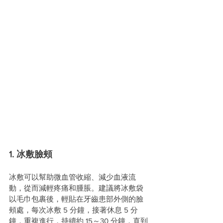
1. 冰敷臉頰
冰敷可以幫助微血管收縮、減少血液流
動，從而減輕疼痛和腫脹。建議將冰敷袋
以毛巾包裹後，輕貼在牙齒患部外側的臉
頰處，每次冰敷 5 分鐘，接著休息 5 分
鐘，重複進行，持續約 15～30 分鐘，直到