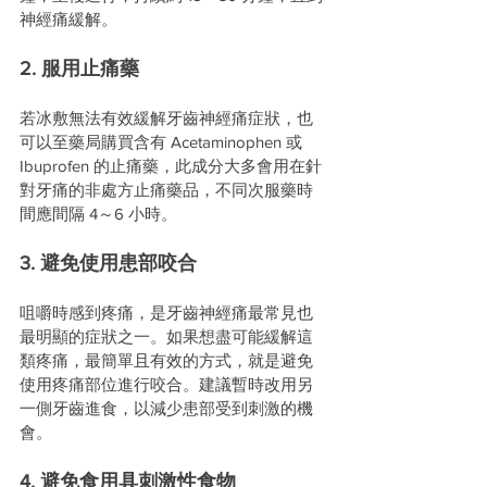
神經痛緩解。
2. 服用止痛藥
若冰敷無法有效緩解牙齒神經痛症狀，也
可以至藥局購買含有 Acetaminophen 或 
Ibuprofen 的止痛藥，此成分大多會用在針
對牙痛的非處方止痛藥品，不同次服藥時
間應間隔 4～6 小時。
3. 避免使用患部咬合
咀嚼時感到疼痛，是牙齒神經痛最常見也
最明顯的症狀之一。如果想盡可能緩解這
類疼痛，最簡單且有效的方式，就是避免
使用疼痛部位進行咬合。建議暫時改用另
一側牙齒進食，以減少患部受到刺激的機
會。
4. 避免食用具刺激性食物