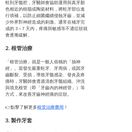
蛀到牙髓腔，牙醫師會協助運用與真牙顏
色相近的樹脂或陶瓷材料，將蛀牙部位進
行填補，以防止細菌繼續侵蝕牙齒，並減
少外界對神經造成的刺激。通常在補牙完
成的 3～7 天內，疼痛與敏感等不適症狀就
會逐漸緩解。
2. 根管治療
「根管治療」就是一般人俗稱的「抽神
經」。當發生嚴重蛀牙、牙周病，或因牙
齒斷裂、受損，導致牙髓感染、發炎及疼
痛時，牙醫師會透過清創牙髓組織、沖洗
與填充根管（即「牙齒內的神經管」）等
方式，來改善牙齒神經痛的症狀。
👉點擊了解更多
根管治療費用
！
3. 製作牙套