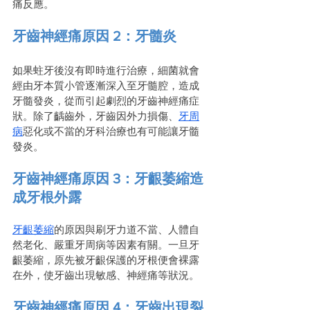
痛反應。
牙齒神經痛原因 2：牙髓炎
如果蛀牙後沒有即時進行治療，細菌就會
經由牙本質小管逐漸深入至牙髓腔，造成
牙髓發炎，從而引起劇烈的牙齒神經痛症
狀。除了齲齒外，牙齒因外力損傷、
牙周
病
惡化或不當的牙科治療也有可能讓牙髓
發炎。
牙齒神經痛原因 3：牙齦萎縮造
成牙根外露
牙齦萎縮
的原因與刷牙力道不當、人體自
然老化、嚴重牙周病等因素有關。一旦牙
齦萎縮，原先被牙齦保護的牙根便會裸露
在外，使牙齒出現敏感、神經痛等狀況。
牙齒神經痛原因 4：牙齒出現裂