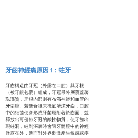
牙齒神經痛原因 1：蛀牙
牙齒構造由牙冠（外露在口腔）與牙根
（被牙齦包覆）組成，牙冠最外層覆蓋著
琺瑯質，牙根內部則有布滿神經和血管的
牙髓腔。若進食後未徹底清潔牙齒，口腔
中的細菌便會形成牙菌斑附著於齒面，並
釋放出可侵蝕牙冠的酸性物質，使牙齒出
現蛀洞，蛀到深層時會讓牙髓腔中的神經
暴露在外，進而對外界刺激產生敏感或疼