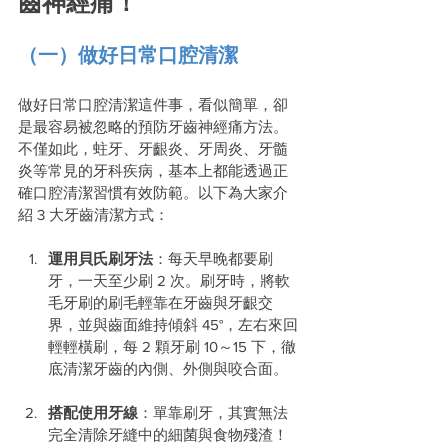
齒神經痛！
（一）做好日常口腔清潔
做好日常口腔清潔這件事，看似簡單，卻
是最容易被忽略的預防牙齒神經痛方法。
不僅如此，蛀牙、牙齦炎、牙周炎、牙髓
炎等常見的牙科疾病，基本上都能透過正
確口腔清潔習慣有效防範。以下為大家介
紹 3 大牙齒清潔方式：
運用貝氏刷牙法
：每天早晚都要刷
牙，一天至少刷 2 次。刷牙時，將軟
毛牙刷的刷毛輕靠在牙齒與牙齦交
界，並與齒面維持傾斜 45°，左右來回
輕輕橫刷，每 2 顆牙刷 10～15 下，徹
底清潔牙齒的內側、外側與咬合面。
搭配使用牙線
：單靠刷牙，其實無法
完全清除牙縫中的細菌與食物殘渣！