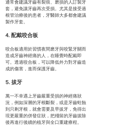
通常會建議牙齒有裂痕、磨損的人訂製牙
套，避免讓牙齒再次受損。尤其是接受過
根管治療後的患者，牙醫師大多都會建議
製作牙套。
4. 配戴咬合板
咬合板適用於習慣夜間磨牙與咬緊牙關而
造成牙齒神經痛的人，在睡覺時配戴即
可。透過咬合板，可以降低外力對牙齒造
成的傷害，進而保護牙齒。
5. 拔牙
萬一不幸遇上牙齒嚴重受損的神經痛狀
況，例如深層的牙根斷裂，或是牙齒蛀蝕
到只剩牙根，就會需要及早拔牙，免得出
現更嚴重的併發症狀，把殘留的牙齒拔除
後再進行後續的植牙與全口重建療程。