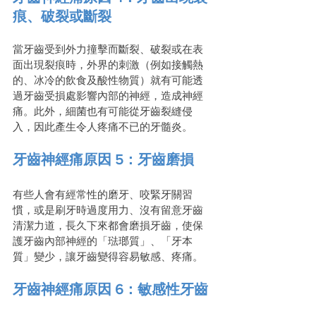
痕、破裂或斷裂
當牙齒受到外力撞擊而斷裂、破裂或在表
面出現裂痕時，外界的刺激（例如接觸熱
的、冰冷的飲食及酸性物質）就有可能透
過牙齒受損處影響內部的神經，造成神經
痛。此外，細菌也有可能從牙齒裂縫侵
入，因此產生令人疼痛不已的牙髓炎。
牙齒神經痛原因 5：牙齒磨損
有些人會有經常性的磨牙、咬緊牙關習
慣，或是刷牙時過度用力、沒有留意牙齒
清潔力道，長久下來都會磨損牙齒，使保
護牙齒內部神經的「琺瑯質」、「牙本
質」變少，讓牙齒變得容易敏感、疼痛。
牙齒神經痛原因 6：敏感性牙齒